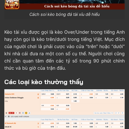
Cách soi kèo bóng đá tài xỉu dễ hiểu
Kèo tài xỉu được gọi là kèo Over/Under trong tiếng Anh
hay còn gọi là kèo trên/dưới trong tiếng Việt. Mục đích
của người chơi là phải cược vào cửa “trên” hoặc “dưới”
khi nhà cái đưa ra một con số cụ thể. Người chơi cũng
chỉ cần quan tâm đến các tỷ số trong 90 phút chính
thức và bù giờ của trận đấu.
Các loại kèo thường thấy