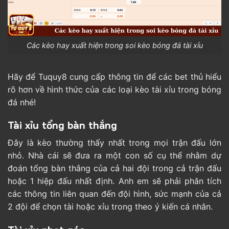
Các kèo hay xuất hiện trong soi kèo bóng đá tài xỉu
Hãy để Tuquy8 cung cấp thông tin để các bet thủ hiểu
rõ hơn về hình thức của các loại kèo tài xỉu trong bóng
đá nhé!
Tài xỉu tổng bàn thắng
Đây là kèo thường thấy nhất trong mọi trận đấu lớn
nhỏ. Nhà cái sẽ đưa ra một con số cụ thể nhằm dự
đoán tổng bàn thắng của cả hai đội trong cả trận đấu
hoặc 1 hiệp đấu nhất định. Anh em sẽ phải phân tích
các thông tin liên quan đến đội hình, sức mạnh của cả
2 đội để chọn tài hoặc xỉu trong theo ý kiến cá nhân.