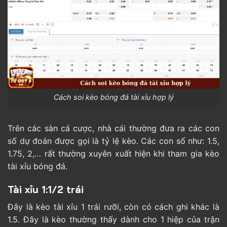
Cách soi kèo bóng đá tài xỉu hợp lý
Trên các sàn cá cược, nhà cái thường đưa ra các con
số dự đoán được gọi là tỷ lệ kèo. Các con số như: 1.5,
1.75, 2,… rất thường xuyên xuất hiện khi tham gia kèo
tài xỉu bóng đá.
Tài xỉu 1:1/2 trái
Đây là kèo tài xỉu 1 trái rưỡi, còn có cách ghi khác là
1.5. Đây là kèo thường thấy dành cho 1 hiệp của trận