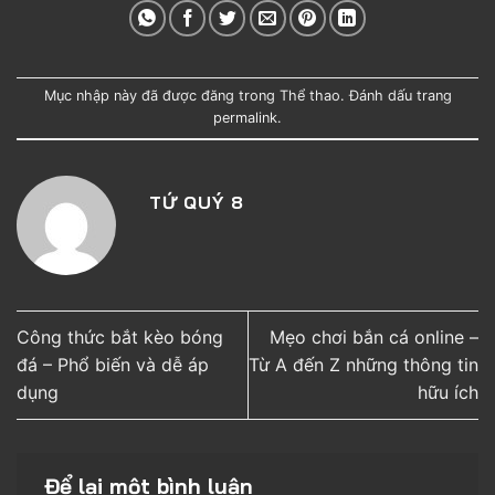
Mục nhập này đã được đăng trong
Thể thao
. Đánh dấu trang
permalink
.
TỨ QUÝ 8
Công thức bắt kèo bóng
Mẹo chơi bắn cá online –
đá – Phổ biến và dễ áp
Từ A đến Z những thông tin
dụng
hữu ích
Để lại một bình luận