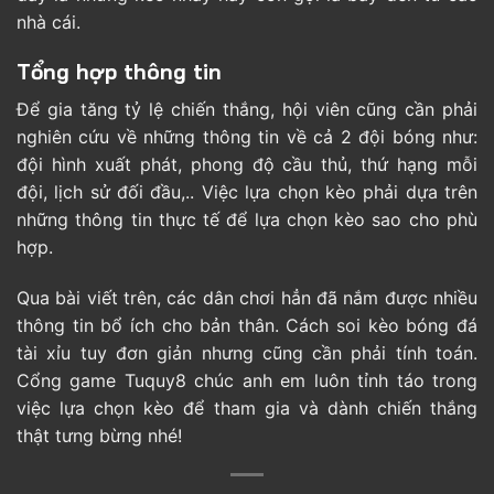
nhà cái.
Tổng hợp thông tin
Để gia tăng tỷ lệ chiến thắng, hội viên cũng cần phải
nghiên cứu về những thông tin về cả 2 đội bóng như:
đội hình xuất phát, phong độ cầu thủ, thứ hạng mỗi
đội, lịch sử đối đầu,.. Việc lựa chọn kèo phải dựa trên
những thông tin thực tế để lựa chọn kèo sao cho phù
hợp.
Qua bài viết trên, các dân chơi hẳn đã nắm được nhiều
thông tin bổ ích cho bản thân. Cách soi kèo bóng đá
tài xỉu tuy đơn giản nhưng cũng cần phải tính toán.
Cổng game Tuquy8 chúc anh em luôn tỉnh táo trong
việc lựa chọn kèo để tham gia và dành chiến thắng
thật tưng bừng nhé!