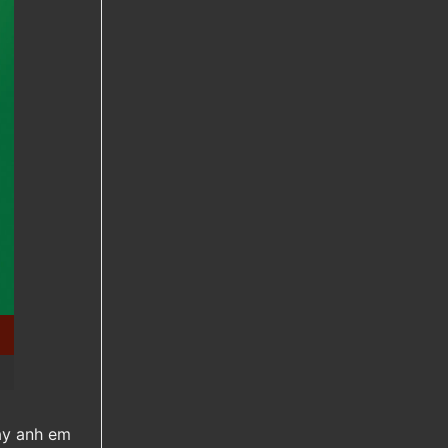
ậy anh em