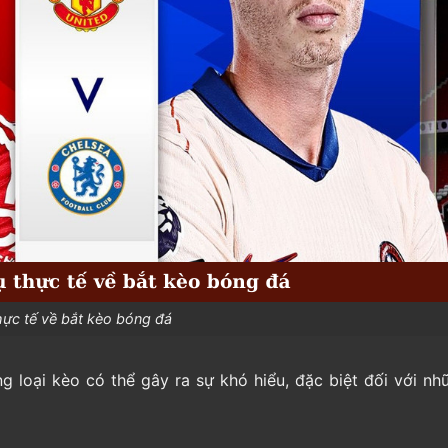
hực tế về bắt kèo bóng đá
g loại kèo có thể gây ra sự khó hiểu, đặc biệt đối với n