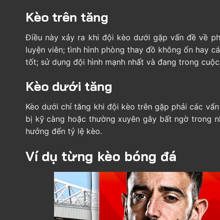
Kèo trên tăng
Điều này xảy ra khi đội kèo dưới gặp vấn đề về p
luyện viên; tình hình phòng thay đồ không ổn hay cá
tốt; sử dụng đội hình mạnh nhất và đang trong cuộc
Kèo dưới tăng
Kèo dưới chỉ tăng khi đội kèo trên gặp phải các vấn
bị kỹ càng hoặc thường xuyên gây bất ngờ trong n
hưởng đến tỷ lệ kèo.
Ví dụ từng kèo bóng đá