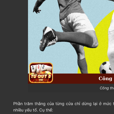
Công th
Phần trăm thắng của từng cửa chỉ dừng lại ở mức 
nhiều yếu tố. Cụ thể: