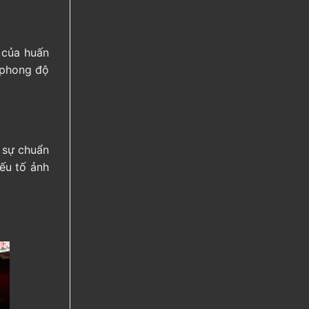
 của huấn
ó phong độ
ó sự chuẩn
ếu tố ảnh