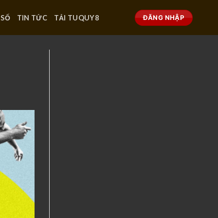
 SỐ
TIN TỨC
TẢI TUQUY8
ĐĂNG NHẬP