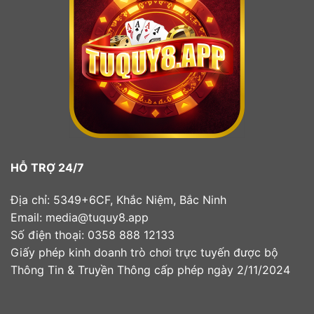
HỖ TRỢ 24/7
Địa chỉ: 5349+6CF, Khắc Niệm, Bắc Ninh
Email:
media@tuquy8.app
Số điện thoại: 0358 888 12133
Giấy phép kinh doanh trò chơi trực tuyến được bộ
Thông Tin & Truyền Thông cấp phép ngày 2/11/2024