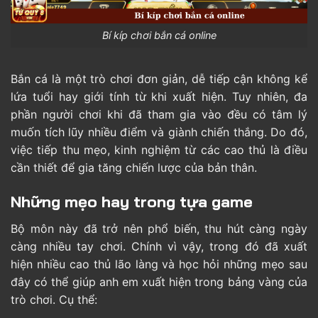
Bí kíp chơi bắn cá online
Bắn cá là một trò chơi đơn giản, dễ tiếp cận không kể
lứa tuổi hay giới tính từ khi xuất hiện. Tuy nhiên, đa
phần người chơi khi đã tham gia vào đều có tâm lý
muốn tích lũy nhiều điểm và giành chiến thắng. Do đó,
việc tiếp thu mẹo, kinh nghiệm từ các cao thủ là điều
cần thiết để gia tăng chiến lược của bản thân.
Những mẹo hay trong tựa game
Bộ môn này đã trở nên phổ biến, thu hút càng ngày
càng nhiều tay chơi. Chính vì vậy, trong đó đã xuất
hiện nhiều cao thủ lão làng và học hỏi những mẹo sau
đây có thể giúp anh em xuất hiện trong bảng vàng của
trò chơi. Cụ thể: