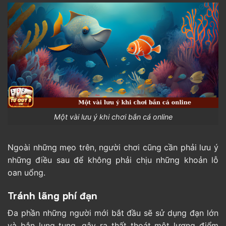
Một vài lưu ý khi chơi bắn cá online
Ngoài những mẹo trên, người chơi cũng cần phải lưu ý
những điều sau để không phải chịu những khoản lỗ
oan uổng.
Tránh lãng phí đạn
Đa phần những người mới bắt đầu sẽ sử dụng đạn lớn
và bắn lung tung, gây ra thất thoát một lượng điểm