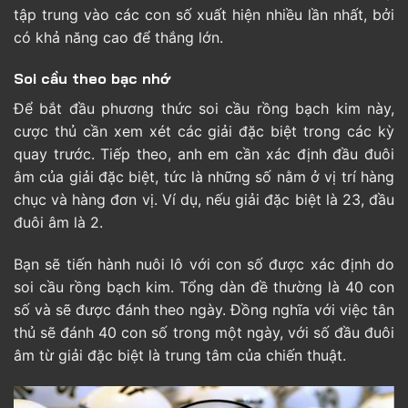
tập trung vào các con số xuất hiện nhiều lần nhất, bởi
có khả năng cao để thắng lớn.
Soi cầu theo bạc nhớ
Để bắt đầu phương thức soi cầu rồng bạch kim này,
cược thủ cần xem xét các giải đặc biệt trong các kỳ
quay trước. Tiếp theo, anh em cần xác định đầu đuôi
âm của giải đặc biệt, tức là những số nằm ở vị trí hàng
chục và hàng đơn vị. Ví dụ, nếu giải đặc biệt là 23, đầu
đuôi âm là 2.
Bạn sẽ tiến hành nuôi lô với con số được xác định do
soi cầu rồng bạch kim. Tổng dàn đề thường là 40 con
số và sẽ được đánh theo ngày. Đồng nghĩa với việc tân
thủ sẽ đánh 40 con số trong một ngày, với số đầu đuôi
âm từ giải đặc biệt là trung tâm của chiến thuật.