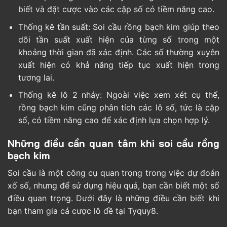
biết và đặt cược vào các cặp số có tiềm năng cao.
Thống kê tần suất: Soi cầu rồng bạch kim giúp theo
dõi tần suất xuất hiện của từng số trong một
khoảng thời gian đã xác định. Các số thường xuyên
xuất hiện có khả năng tiếp tục xuất hiện trong
tương lai.
Thống kê lô 2 nháy: Ngoài việc xem xét cụ thể,
rồng bạch kim cũng phân tích các lô số, tức là cặp
số, có tiềm năng cao để xác định lựa chọn hợp lý.
Những điều cần quan tâm khi soi cầu rồng
bạch kim
Soi cầu là một công cụ quan trọng trong việc dự đoán
xổ số, nhưng để sử dụng hiệu quả, bạn cần biết một số
điều quan trọng. Dưới đây là những điều cần biết khi
bạn tham gia cá cược lô đề tại Tyquy8.