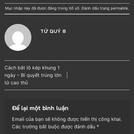
Mục nhập này đã được đăng trong
Xổ số
. Đánh dấu trang
permalink
.
TỨ QUÝ 8
Cách bắt lô kép khung 1
ngày – Bí quyết trúng lớn
từ cao thủ
Để lại một bình luận
Email của bạn sẽ không được hiển thị công khai.
Các trường bắt buộc được đánh dấu
*