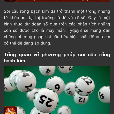
Soi cầu rồng bạch kim
đã trở thành một trong những
từ khóa hot tại thị trường lô đề và xổ số. Đây là một
hình thức dự đoán số dựa trên các phân tích những
con số được cho là may mắn. Tyquy8 sẽ mang đến
những phương pháp soi cầu hữu hiệu nhất để anh em
có thể dễ dàng áp dụng.
Tổng quan về phương pháp soi cầu rồng
bạch kim