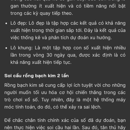
gan thường ít xuất hiện và có tiềm năng nổi bật
trong các kỳ quay tiếp theo.
Lô đẹp: Lô đẹp là tập hợp các kết quả có khả năng
xuất hiện trong thời gian sắp tới. Đây là kết quả của
việc thống kê và phân tích dự đoán xu hướng.
Lô khung: Là một tập hợp con số xuất hiện nhiều
lần trong vòng 30 ngày qua, được xác định là có
khả năng xuất hiện tiếp tục.
Soi cầu rồng bạch kim 2 lần
Rồng bạch kim sẽ cung cấp lợi ích tuyệt vời cho những
người muốn tối ưu hóa cơ hội chiến thắng trong các
trò chơi xổ số. Tuy nhiên, đây là một hệ thống máy
móc tính toán, do đó, có thể xảy ra sai lệch.
Để chắc chắn tính chính xác của số đã dự đoán, bạn
nên thực hiện việc soi cầu hai lần. Sau đó, tân thủ hãy