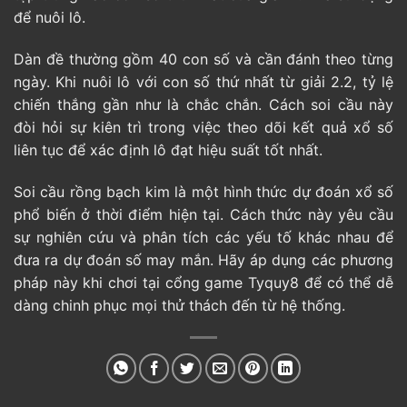
để nuôi lô.
Dàn đề thường gồm 40 con số và cần đánh theo từng
ngày. Khi nuôi lô với con số thứ nhất từ giải 2.2, tỷ lệ
chiến thắng gần như là chắc chắn. Cách soi cầu này
đòi hỏi sự kiên trì trong việc theo dõi kết quả xổ số
liên tục để xác định lô đạt hiệu suất tốt nhất.
Soi cầu rồng bạch kim là một hình thức dự đoán xổ số
phổ biến ở thời điểm hiện tại. Cách thức này yêu cầu
sự nghiên cứu và phân tích các yếu tố khác nhau để
đưa ra dự đoán số may mắn. Hãy áp dụng các phương
pháp này khi chơi tại cổng game Tyquy8 để có thể dễ
dàng chinh phục mọi thử thách đến từ hệ thống.