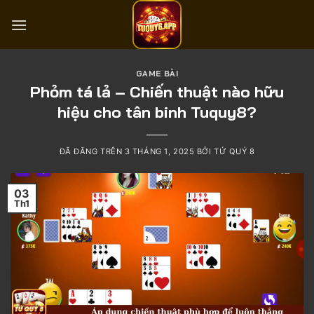
Chuyển
đến
nội
dung
GAME BÀI
Phỏm tá lả – Chiến thuật nào hữu
hiệu cho tân binh Tuquy8?
ĐÃ ĐĂNG TRÊN
3 THÁNG 1, 2025
BỞI
TỨ QUÝ 8
03
Th1