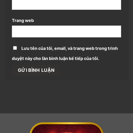
Trang web
Lưu tên của tôi, email, và trang web trong trình
duyệt này cho lần bình luận kế tiếp của tôi.