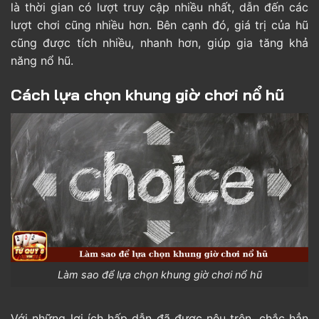
là thời gian có lượt truy cập nhiều nhất, dẫn đến các
lượt chơi cũng nhiều hơn. Bên cạnh đó, giá trị của hũ
cũng được tích nhiều, nhanh hơn, giúp gia tăng khả
năng nổ hũ.
Cách lựa chọn khung giờ chơi nổ hũ
Làm sao để lựa chọn khung giờ chơi nổ hũ
Với những lợi ích hấp dẫn đã được nêu trên, chắc hẳn