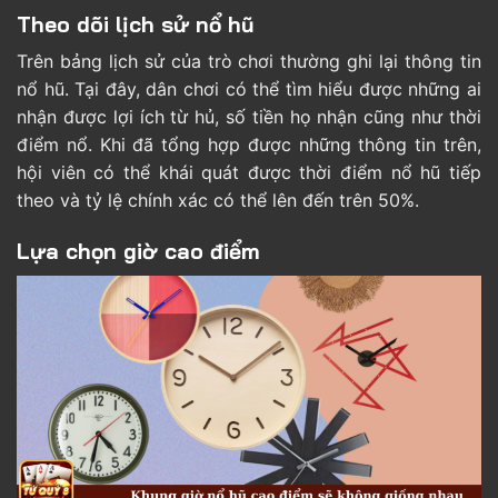
Theo dõi lịch sử nổ hũ
Trên bảng lịch sử của trò chơi thường ghi lại thông tin
nổ hũ. Tại đây, dân chơi có thể tìm hiểu được những ai
nhận được lợi ích từ hủ, số tiền họ nhận cũng như thời
điểm nổ. Khi đã tổng hợp được những thông tin trên,
hội viên có thể khái quát được thời điểm nổ hũ tiếp
theo và tỷ lệ chính xác có thể lên đến trên 50%.
Lựa chọn giờ cao điểm