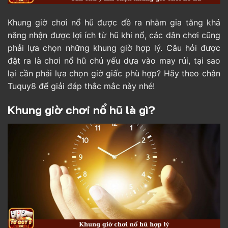
Khung giờ chơi nổ hũ
được đề ra nhằm gia tăng khả
năng nhận được lợi ích từ hũ khi nổ, các dân chơi cũng
phải lựa chọn những khung giờ hợp lý. Câu hỏi được
đặt ra là chơi nổ hũ chủ yếu dựa vào may rủi, tại sao
lại cần phải lựa chọn giờ giấc phù hợp? Hãy theo chân
Tuquy8 để giải đáp thắc mắc này nhé!
Khung giờ chơi nổ hũ là gì?