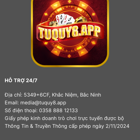
HỖ TRỢ 24/7
Địa chỉ: 5349+6CF, Khắc Niệm, Bắc Ninh
Email:
media@tuquy8.app
Số điện thoại: 0358 888 12133
Giấy phép kinh doanh trò chơi trực tuyến được bộ
Thông Tin & Truyền Thông cấp phép ngày 2/11/2024